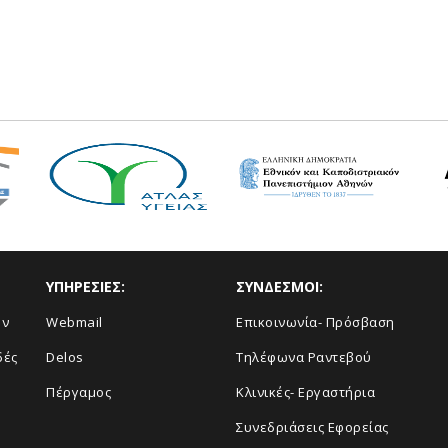
ΥΠΗΡΕΣΙΕΣ:
ΣΥΝΔΕΣΜΟΙ:
ών
Webmail
Επικοινωνία- Πρόσβαση
δές
Delos
Τηλέφωνα Ραντεβού
Πέργαμος
Κλινικές- Εργαστήρια
Συνεδριάσεις Εφορείας