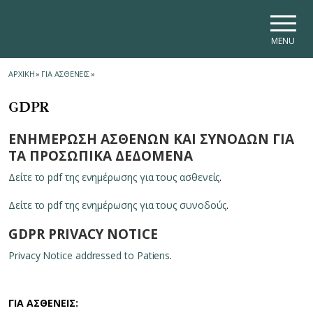
Skip to main navigation
Skip to main content
Skip to page footer
MENU
ΑΡΧΙΚΗ
»
ΓΙΑ ΑΣΘΕΝΕΙΣ
»
GDPR
ΕΝΗΜΕΡΩΣΗ ΑΣΘΕΝΩΝ ΚΑΙ ΣΥΝΟΔΩΝ ΓΙΑ
ΤΑ ΠΡΟΣΩΠΙΚΑ ΔΕΔΟΜΕΝΑ
Δείτε το pdf της ενημέρωσης για τους ασθενείς
.
Δείτε το pdf της ενημέρωσης για τους συνοδούς
.
GDPR PRIVACY NOTICE
Privacy Notice addressed to Patiens
.
ΓΙΑ ΑΣΘΕΝΕΙΣ: