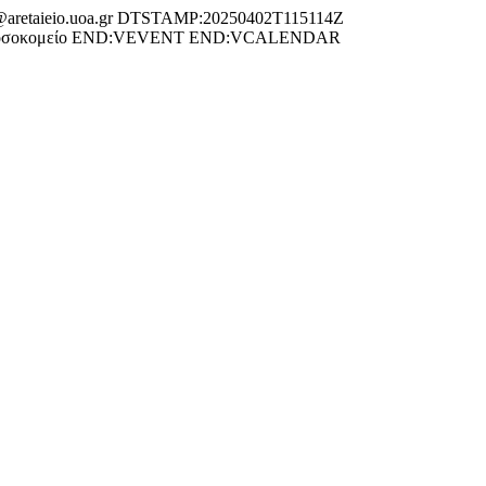
etaieio.uoa.gr DTSTAMP:20250402T115114Z
ειο νοσοκομείο END:VEVENT END:VCALENDAR