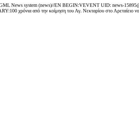
News system (news)//EN BEGIN:VEVENT UID: news-15895@ar
100 χρόνια από την κοίμηση του Αγ. Νεκταρίου στο Αρεταί