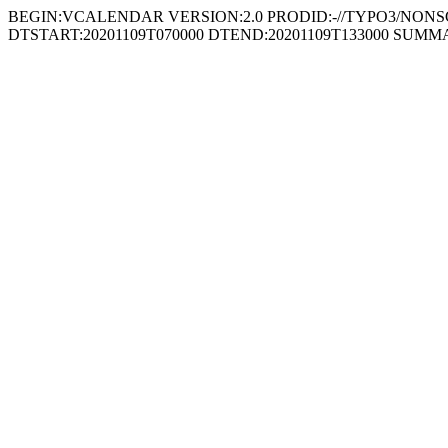
BEGIN:VCALENDAR VERSION:2.0 PRODID:-//TYPO3/NONSGML 
DTSTART:20201109T070000 DTEND:20201109T133000 SUMMARY: